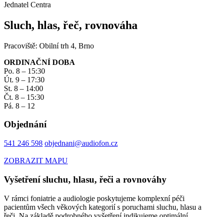
Jednatel Centra
Sluch, hlas, řeč, rovnováha
Pracoviště: Obilní trh 4, Brno
ORDINAČNÍ DOBA
Po. 8 – 15:30
Út. 9 – 17:30
St. 8 – 14:00
Čt. 8 – 15:30
Pá. 8 – 12
Objednání
541 246 598
objednani@audiofon.cz
ZOBRAZIT MAPU
Vyšetření sluchu, hlasu, řeči a rovnováhy
V rámci foniatrie a audiologie poskytujeme komplexní péči
pacientům všech věkových kategorií s poruchami sluchu, hlasu a
řeči. Na základě podrobného vyšetření indikujeme optimální