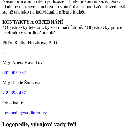
Naším primárním cílem je dosažení funkční komunikace. Důraz
klademe na rozvoj sluchového vnímání a komunikační dovednosti,
stejně tak jako na individuální přístup k dítěti.
KONTAKTY A OBJEDNÁNÍ
*Objednávky telefonicky v ordinační době.
*Objednávky pouze
telefonicky v ordinační době.
PhDr. Radka Horáková, PhD:
-
Mgr. Aneta Havelková:
605 907 532
Mgr. Lucie Štursová:
739 398 457
Objednání:
logopedie@audiofon.cz
Logopedie, vývojové vady řeči