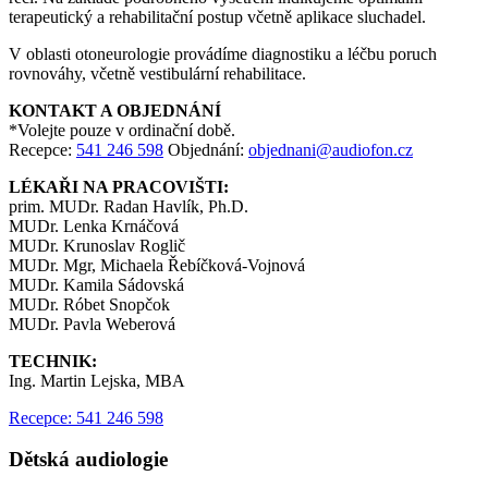
terapeutický a rehabilitační postup včetně aplikace sluchadel.
V oblasti otoneurologie provádíme diagnostiku a léčbu poruch
rovnováhy, včetně vestibulární rehabilitace.
KONTAKT A OBJEDNÁNÍ
*Volejte pouze v ordinační době.
Recepce:
541 246 598
Objednání:
objednani@audiofon.cz
LÉKAŘI NA PRACOVIŠTI:
prim. MUDr. Radan Havlík, Ph.D.
MUDr. Lenka Krnáčová
MUDr. Krunoslav Roglič
MUDr. Mgr, Michaela Řebíčková-Vojnová
MUDr. Kamila Sádovská
MUDr. Róbet Snopčok
MUDr. Pavla Weberová
TECHNIK:
Ing. Martin Lejska, MBA
Recepce: 541 246 598
Dětská audiologie