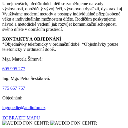
U nejmenších, předškolních dětí se zaměřujeme na vady
výslovnosti, opožděný vývoj řeči, vývojovou dysfázii, dyspraxii aj.
Využíváme moderní metody a postupy individuálně přizpůsobené
věku a individuálním možnostem dítěte. Rodičům poskytujeme
návod a metodické vedení, jak rozvíjet komunikační schopnosti
svého dítěte v domácím prostředí.
KONTAKTY A OBJEDNÁNÍ
*Objednávky telefonicky v ordinační době.
*Objednávky pouze
telefonicky v ordinační době..
Mgr. Marcela Šímová:
605 995 277
Ing. Mgr. Petra Šestáková:
775 657 757
Objednání:
logopedie@audiofon.cz
ZOBRAZIT MAPU