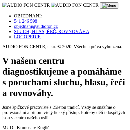
OBJEDNÁNÍ:
541 246 598
objednani@audiofon.cz
SLUCH, HLAS, ŘEČ, ROVNOVÁHA
LOGOPEDIE
AUDIO FON CENTR, s.r.o. © 2020. Všechna práva vyhrazena.
V našem centru
diagnostikujeme a pomáháme
s poruchami sluchu, hlasu, řeči
a rovnováhy.
Jsme špičkové pracoviště s 25letou tradicí. Vždy se snažíme o
profesionální a přitom vřelý lidský přístup. Potřeby dětí i dospělých
jsou v centru našeho úsilí.
MUDr. Krunoslav Roglič