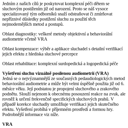
Jedním z našich cílů je poskytovat komplexní péči dětem se
sluchovým postižením již od narození. Proto se náš vysoce
specializovaný tým odborníků snaží odstraňovat či zmírňovat
nepříznivé důsledky postižení sluchu za použití těch
nejmodernějších metod a postupů.
Oblast diagnostiky: veškeré metody objektivní a behaviorální
audiometrie včetně VRA
Oblast kompenzace: výběr a aplikace sluchadel s detailní verifikací
jejich efektu z hlediska sluchové percepce
Oblast rehabilitace: komplexní surdopedická a logopedická péče
Vyšetření sluchu vizuálně posílenou audiometrií (VRA)
Jedná se o nejvýznamnější ze současných pedaudiologických metod
behaviorální audiometrie a může být velmi úspěšně použita již od 6.
měsíce věku. Její podstatou je propojení sluchového a zrakového
podnětu. Slouží nejenom k obecnému posouzení reakce na zvuk, ale
rovněž k určení frekvenčně specifických sluchových prahů. V
případě korekce sluchadly umožňuje verifikaci jejich skutečného
efektu. Vyšetření probíhá v příjemném prostředí a formou hry.
Podrobnější informace viz níže.
VRA